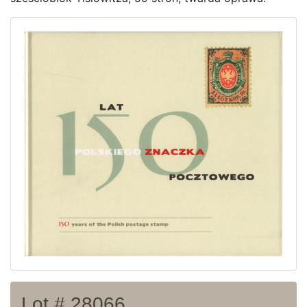
Home page
Current auction
Recent result
Archive
Regulation
Contact
Lot # 28066