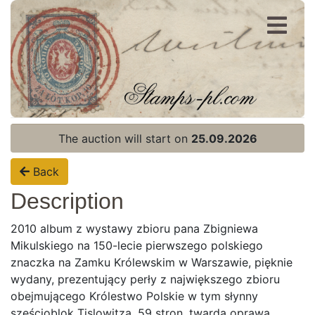
Register
Login
The auction will start on
25.09.2026
Back
Description
2010 album z wystawy zbioru pana Zbigniewa
Mikulskiego na 150-lecie pierwszego polskiego
znaczka na Zamku Królewskim w Warszawie, pięknie
wydany, prezentujący perły z największego zbioru
obejmującego Królestwo Polskie w tym słynny
sześcioblok Tislowitza, 59 stron, twarda oprawa.