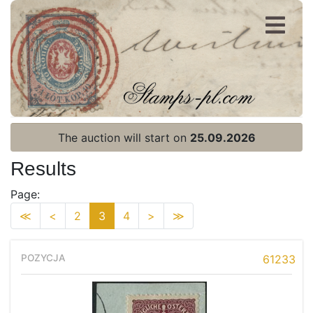
Register
Login
The auction will start on
25.09.2026
Results
Page:
≪
<
2
3
4
>
≫
61233