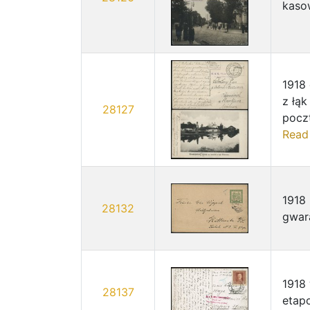
kaso
1918
z łąk
28127
poczt
Read
1918 
28132
gwar
1918
28137
etap