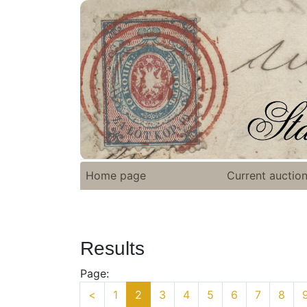
Home page
Current auctio
Results
Page:
<
1
2
3
4
5
6
7
8