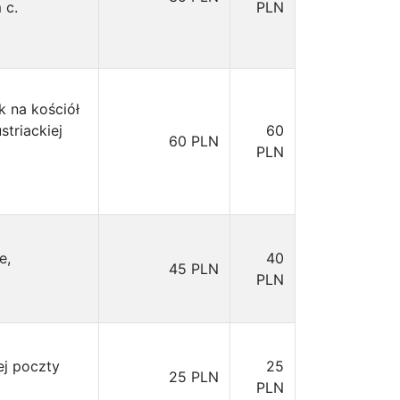
 c.
PLN
 na kościół
triackiej
60
60 PLN
PLN
e,
40
45 PLN
PLN
ej poczty
25
25 PLN
PLN