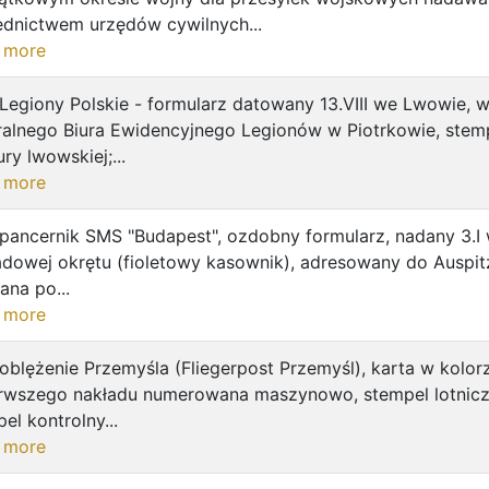
ednictwem urzędów cywilnych...
 more
Legiony Polskie - formularz datowany 13.VIII we Lwowie, 
ralnego Biura Ewidencyjnego Legionów w Piotrkowie, stem
ry lwowskiej;...
 more
pancernik SMS "Budapest", ozdobny formularz, nadany 3.I 
dowej okrętu (fioletowy kasownik), adresowany do Auspitz
ana po...
 more
oblężenie Przemyśla (Fliegerpost Przemyśl), karta w kolor
erwszego nakładu numerowana maszynowo, stempel lotnicz
el kontrolny...
 more