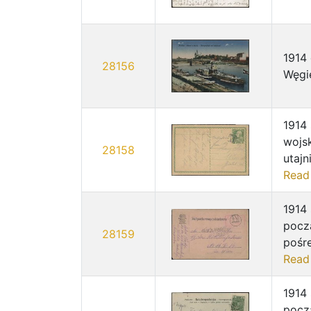
1914
28156
Węgie
1914
wojs
28158
utajn
Read
1914
pocz
28159
pośr
Read
1914
pocz