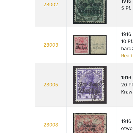
1916
28002
5 Pf
1916
10 P
28003
bardz
Read
1916
28005
20 Pf
Kraw
1916 
28008
otwo