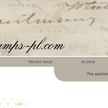
n
Recent result
Archive
The auction
9
>
Last ›