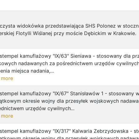
 czysta widokówka przedstawiająca SHS Polonez w stoczni
rskiej Flotylli Wiślanej przy moście Dębickim w Krakowie.
 stempel kamuflażowy "IX/63" Sieniawa - stosowany dla pr
kowych nadawanych za pośrednictwem urzędów cywilnych
ienia miejsca nadania,...
 more
 stempel kamuflażowy "IX/67" Stanisławów 1 - stosowany 
ątkowym okresie wojny dla przesyłek wojskowych nadawa
ednictwem urzędów cywilnych...
 more
 stempel kamuflażowy "IX/317" Kalwaria Zebrzydowska - 
ątkowym okresie wojny dla przesyłek wojskowych nadawa