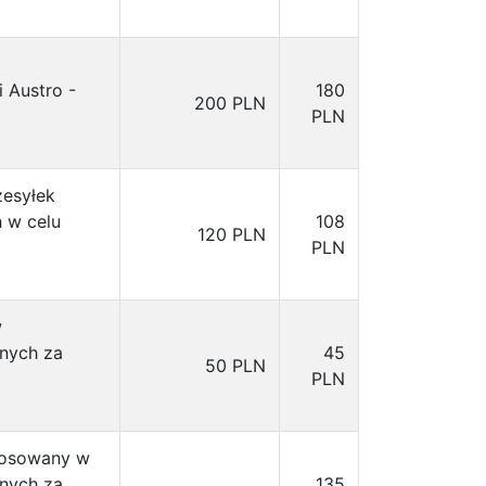
 Austro -
180
200 PLN
PLN
zesyłek
 w celu
108
120 PLN
PLN
w
nych za
45
50 PLN
PLN
stosowany w
nych za
135