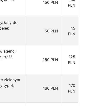
150 PLN
PLN
wysłany do
pelek
45
50 PLN
PLN
w agencji
, treść
225
250 PLN
PLN
ze zielonym
y typ 4,
170
160 PLN
PLN