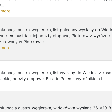
...
 more
okupacja austro-węgierska, list polecony wysłany do Wied
nikiem austriackiej poczty etapowej Piotrków z wyróżniki
urowany w Piotrkowie....
 more
okupacja austro-węgierska, list wysłany do Wiednia z kas
iackiej poczty etapowej Busk in Polen z wyróżnikiem b.
 okupacja austro-węgierska, widokówka wysłana 26.IV.1918