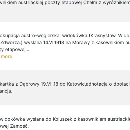
wnikiem austriackiej poczty etapowej Chełm z wyróżnikiem
 okupacja austro-węgierska, widokówka (Krasnystaw. Widok
 Zdworza.) wysłana 14.VI.1918 na Morawy z kasownikiem aus
y etapowej...
 more
kartka z Dąbrowy 19.VII.18 do Katowic,adnotacja o dpołaci
ancja.
 widokówka wysłana do Koluszek z kasownikiem austriacki
owej Zamość.