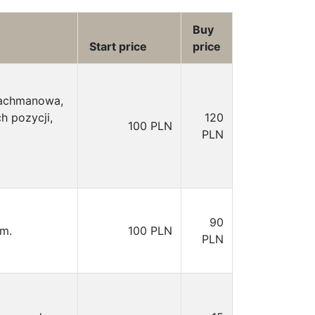
Buy
Start price
price
 Rachmanowa,
h pozycji,
120
100 PLN
PLN
90
em.
100 PLN
PLN