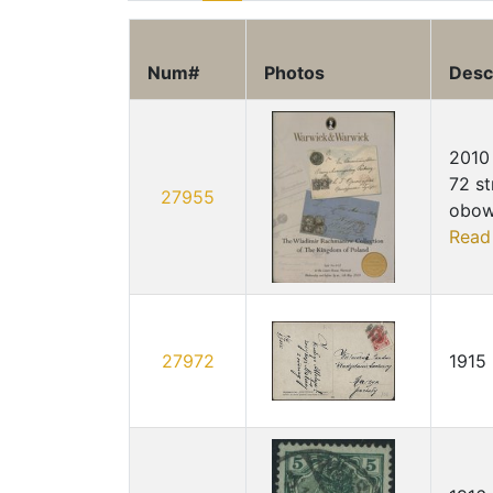
Num#
Photos
Desc
2010
72 st
27955
obow
Read
27972
1915