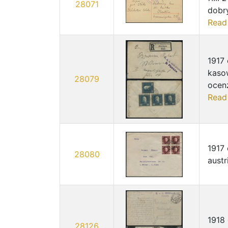
28071
dobry
Read
1917 
kasow
28079
ocenz
Read
1917 
28080
austr
1918
28126