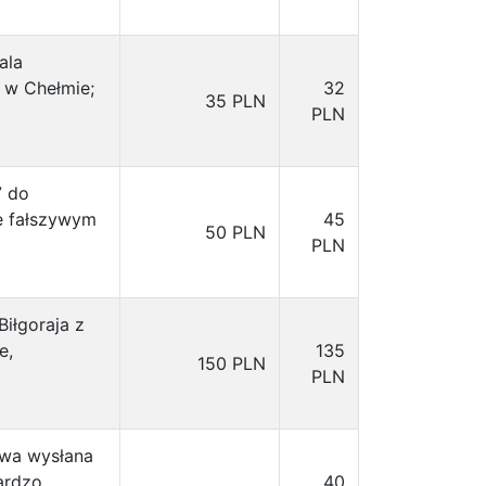
ala
 w Chełmie;
32
35 PLN
PLN
7 do
e fałszywym
45
50 PLN
PLN
Biłgoraja z
e,
135
150 PLN
PLN
owa wysłana
bardzo
40