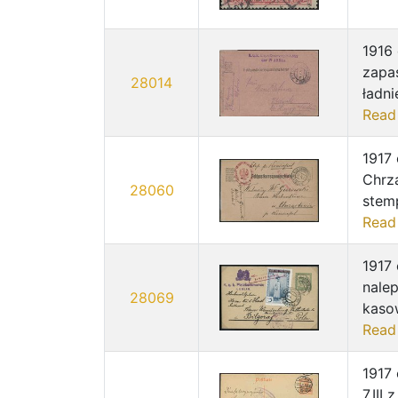
1916 
zapa
28014
ładni
Read
1917 
Chrz
28060
stem
Read
1917 
nale
28069
kasow
Read
1917
7.III