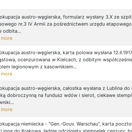
okupacja austro-węgierska, formularz wysłany 3.X ze szpit
sowego nr.3 IV Armii za pośrednictwem urzędu etapowego
e odbita...
 more
okupacja austro-węgierska, karta polowa wysłana 12.II.191
ąstowa, ocenzurowana w Kielcach, z odbitym współcześni
plem legionowym z kasownikiem...
 more
okupacja austro-węgierska, całostka wysłana z Lublina do 
pką dobroczynną na fundusz wdów i sierot, ciekawe stempl
niki...
 more
 okupacja niemiecka - "Gen.-Gouv. Warschau", karta poczt
 z Lipna do Krakowa, ładnie odciśnięty stempelek cenzury; 