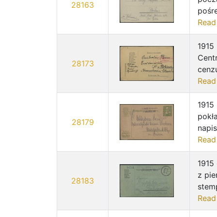
28163
pośr
Read
1915 
Cent
28173
cenzu
Read
1915 
pokła
28179
napis
Read
1915 
z pi
28183
stemp
Read