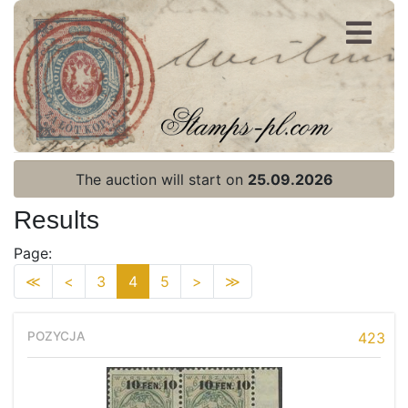
Register
Login
The auction will start on
25.09.2026
Results
Page:
≪
<
3
4
5
>
≫
423