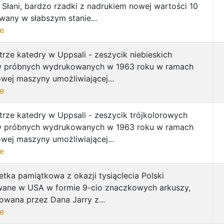
Słani, bardzo rzadki z nadrukiem nowej wartości 10
owany w słabszym stanie...
e
rze katedry w Uppsali - zeszycik niebieskich
 próbnych wydrukowanych w 1963 roku w ramach
wej maszyny umożliwiającej...
e
rze katedry w Uppsali - zeszycik trójkolorowych
 próbnych wydrukowanych w 1963 roku w ramach
wej maszyny umożliwiającej...
e
etka pamiątkowa z okazji tysiąclecia Polski
ane w USA w formie 9-cio znaczkowych arkuszy,
owana przez Dana Jarry z...
e