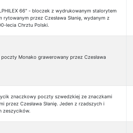
LPHILEX 66" - bloczek z wydrukowanym stalorytem
m rytowanym przez Czesława Słanię, wydanym z
00-lecia Chrztu Polski.
k poczty Monako grawerowany przez Czesława
zycik znaczkowy poczty szwedzkiej ze znaczkami
i przez Czesława Słanię. Jeden z rzadszych i
h zeszycików.