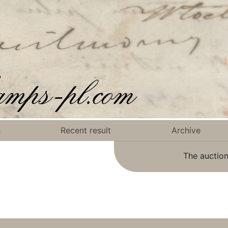
n
Recent result
Archive
The auction