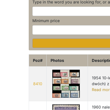
Type in the word you are looking for, or 
Minimum price
Poz#
Photos
Descript
1954 10-l
8410
dwóch) z 
Read mor
1960 nale