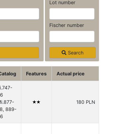
Lot number
Fischer number
Search
Catalog
Features
Actual price
i.747-
6
i.877-
180 PLN
8, 889-
96