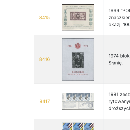
1966 "PO
8415
znaczkie
okazji 10
1974 blo
8416
Słanię.
1981 zes
8417
rytowanym
droższyc