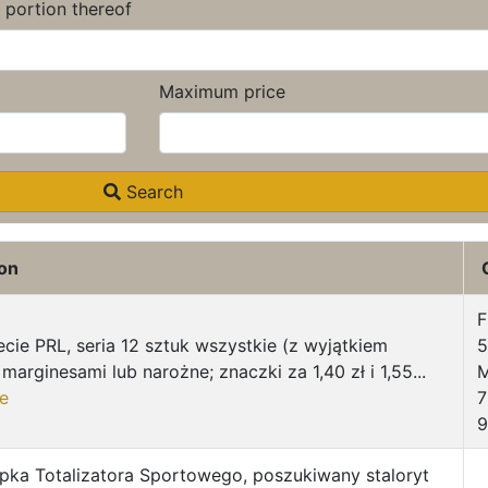
a portion thereof
Maximum price
Search
ion
F
ecie PRL, seria 12 sztuk wszystkie (z wyjątkiem
5
marginesami lub narożne; znaczki za 1,40 zł i 1,55...
M
e
7
pka Totalizatora Sportowego, poszukiwany staloryt