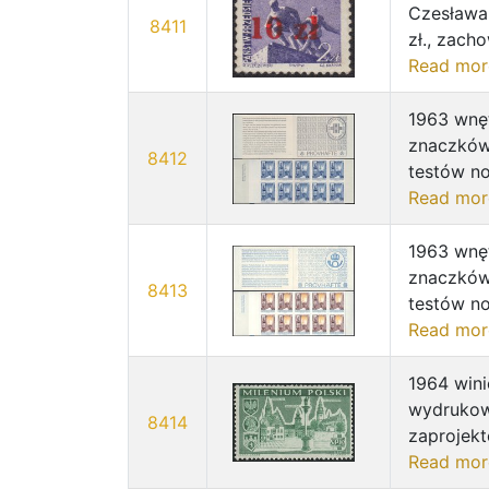
Czesława 
8411
zł., zach
Read mor
1963 wnęt
znaczków
8412
testów no
Read mor
1963 wnęt
znaczków
8413
testów no
Read mor
1964 wini
wydrukow
8414
zaprojekt
Read mor