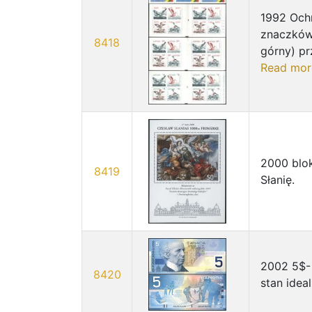
1992 Ochr
znaczków:
8418
górny) pr
Read mor
2000 blo
8419
Słanię.
2002 5$- 
8420
stan ideal