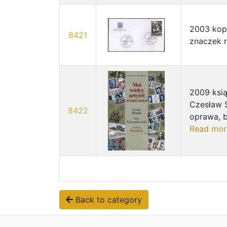
2003 kope
8421
znaczek r
2009 ksią
Czesław S
8422
oprawa, b
Read mor
Back to category