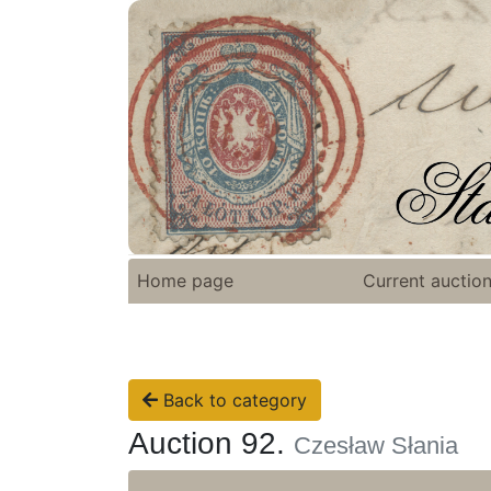
Home page
Current auctio
Back to category
Auction 92.
Czesław Słania