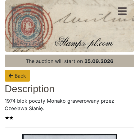
Register
Login
The auction will start on
25.09.2026
Back
Description
1974 blok poczty Monako grawerowany przez
Czesława Słanię.