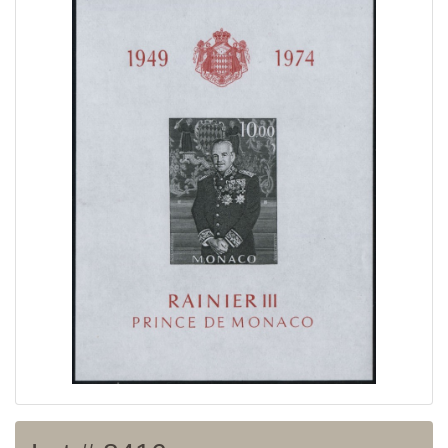
Home page
Current auction
Recent result
Archive
Regulation
Contact