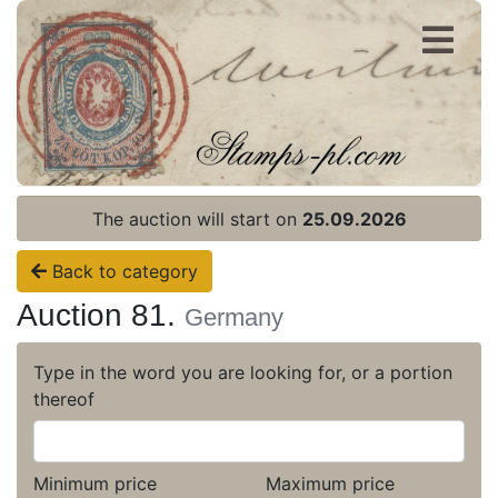
Register
Login
The auction will start on
25.09.2026
Back to category
Auction 81.
Germany
Type in the word you are looking for, or a portion
thereof
Minimum price
Maximum price