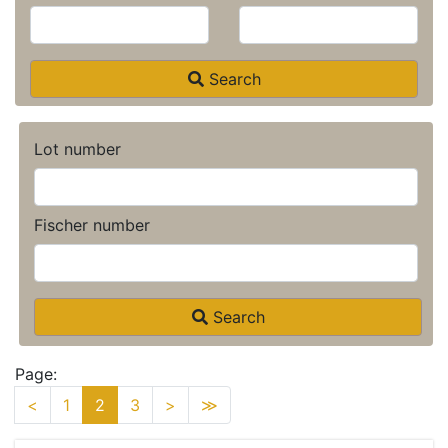
Search
Lot number
Fischer number
Search
Page:
<
1
2
3
>
≫