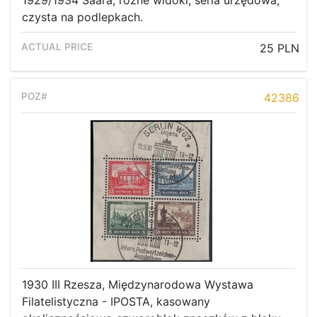
1929/1934 Saara, różne widoki, seria urzędowa,
czysta na podlepkach.
25 PLN
42386
1930 III Rzesza, Międzynarodowa Wystawa
Filatelistyczna - IPOSTA, kasowany