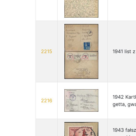
2215
1941 list
1942 Kart
2216
getta, gw
1943 fałs