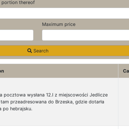
a portion thereof
Maximum price
Search
on
Ca
ta pocztowa wysłana 12.I z miejscowości Jedlicze
, tam przeadresowana do Brzeska, gdzie dotarła
na po hebrajsku.