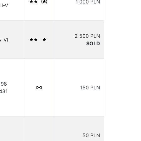
1 000 PLN
III-V
2 500 PLN
Iv-VI
SOLD
398
150 PLN
.431
50 PLN