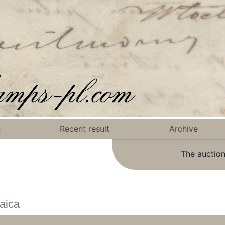
n
Recent result
Archive
The auction
aica