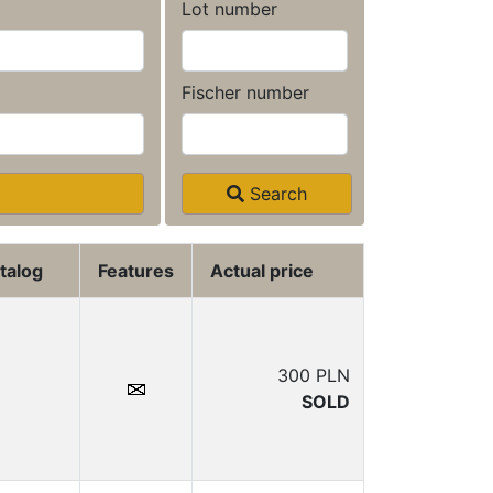
Lot number
Fischer number
Search
talog
Features
Actual price
300 PLN
SOLD