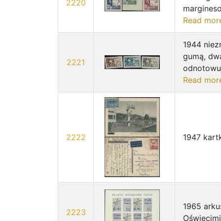
2220
margineso
Read mor
1944 niez
gumą, dwa
2221
odnotowuj
Read mor
2222
1947 kart
1965 arkus
2223
Oświęcimi