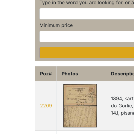
Type in the word you are looking for, or 
Minimum price
Poz#
Photos
Descripti
1894, kar
2209
do Gorlic
14.I, pisa