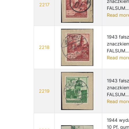
znaczkiem
2217
FALSUM...
Read mor
1943 fałs
znaczkiem
2218
FALSUM...
Read mor
1943 fałs
znaczkiem
2219
FALSUM...
Read mor
1944 wyda
10 Pf. gu