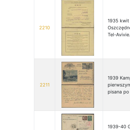
1935 kwit
2210
Oszczędno
Tel-Avivie
1939 Kamp
2211
pierwszym
pisana po
1939-40 G