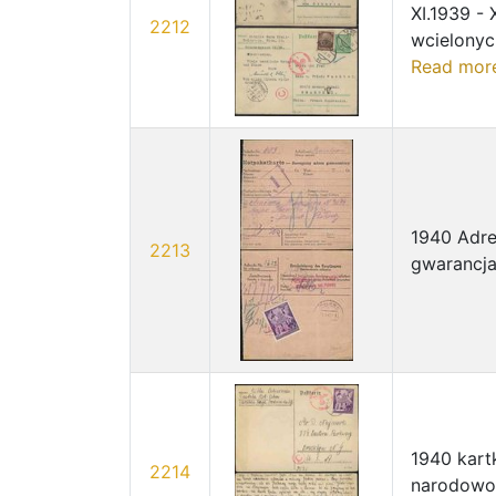
XI.1939 -
2212
wcielonyc
Read mor
1940 Adre
2213
gwarancja
1940 kart
2214
narodowoś