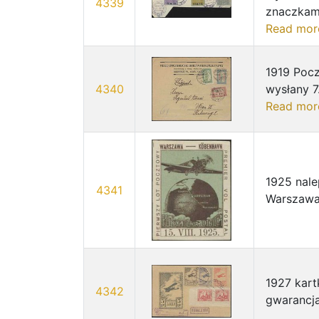
4339
znaczkami
Read mor
1919 Pocz
4340
wysłany 7
Read mor
1925 nale
4341
Warszawa
1927 kar
4342
gwarancja