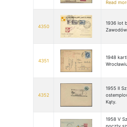
Read mor
1936 lot
4350
Zawodów 
1948 kar
4351
Wrocławiu
1955 II S
4352
ostemplow
Kąty.
1958 V Sz
poczty s