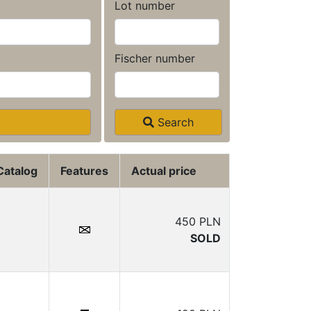
Lot number
Fischer number
Search
Catalog
Features
Actual price
450 PLN
SOLD