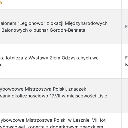
e
 balonem "Legionowo" z okazji Międzynarodowych
F
Balonowych o puchar Gordon-Benneta.
tka lotnicza z Wystawy Ziem Odzyskanych we
F
.
M
zybowcowe Mistrzostwa Polski, znaczek
any okolicznościowo 17.VII w miejscowości Lisie
ybowcowe Mistrzostwa Polski w Lesznie, VIII lot
zybowcowej, koperta z dodatkowym znaczkiem