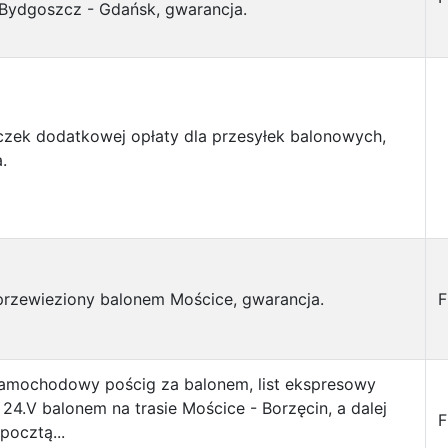
Bydgoszcz - Gdańsk, gwarancja.
zek dodatkowej opłaty dla przesyłek balonowych,
.
 przewieziony balonem Mościce, gwarancja.
F
Samochodowy pościg za balonem, list ekspresowy
 24.V balonem na trasie Mościce - Borzęcin, a dalej
F
pocztą...