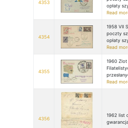
4353
opłaty sz
Read mor
1958 VII 
poczty s
4354
opłaty sz
Read mor
1960 Zlo
Filatelis
4355
przesłany
Read mor
1962 list 
4356
gwarancja