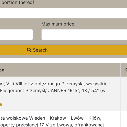
a portion thereof
Maximum price
Search
on
 VI, VII i VIII lot z oblężonego Przemyśla, wszystkie
"Fliegerpost Przemyśl/ JANNER 1915", "IX./ 54" (w
e
ta wojskowa Wiedeń - Kraków - Lwów - Kijów,
operty przesłanej 17.IV ze Lwowa, ofrankowanej