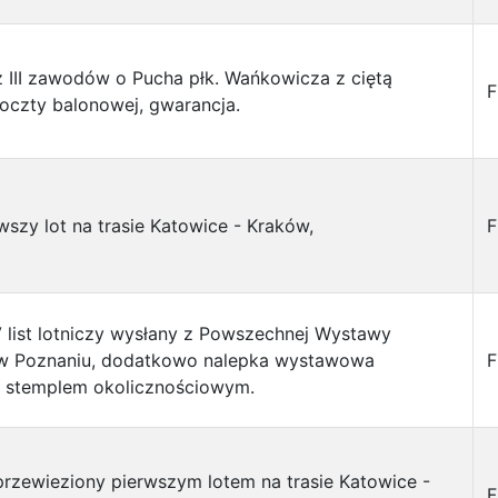
 z III zawodów o Pucha płk. Wańkowicza z ciętą
F
oczty balonowej, gwarancja.
wszy lot na trasie Katowice - Kraków,
F
 list lotniczy wysłany z Powszechnej Wystawy
 w Poznaniu, dodatkowo nalepka wystawowa
F
 stemplem okolicznościowym.
 przewieziony pierwszym lotem na trasie Katowice -
F