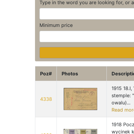
Type in the word you are looking for, or 
Minimum price
Poz#
Photos
Descripti
1915 18.I,
stemple: 
4338
owalu)...
Read mor
1918 Pocz
wycinek k