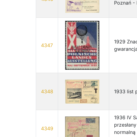
Poznań - 
1929 Znac
4347
gwarancja
4348
1933 list
1936 IV 
przesłany
4349
normalną 