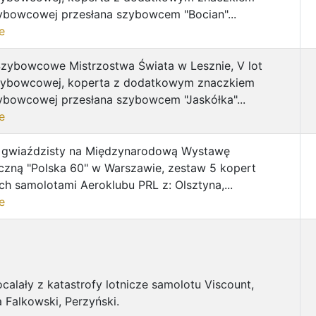
ybowcowej przesłana szybowcem "Bocian"...
e
Szybowcowe Mistrzostwa Świata w Lesznie, V lot
zybowcowej, koperta z dodatkowym znaczkiem
ybowcowej przesłana szybowcem "Jaskółka"...
e
t gwiaździsty na Międzynarodową Wystawę
tyczną "Polska 60" w Warszawie, zestaw 5 kopert
ch samolotami Aeroklubu PRL z: Olsztyna,...
e
ocalały z katastrofy lotnicze samolotu Viscount,
 Falkowski, Perzyński.