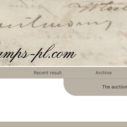
n
Recent result
Archive
The auction