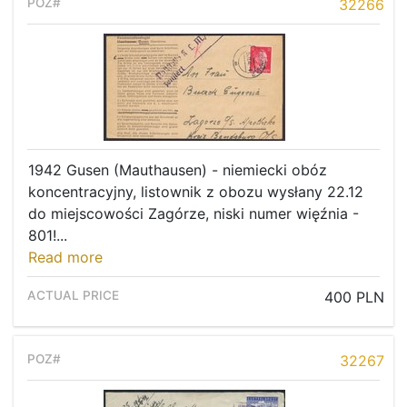
32266
1942 Gusen (Mauthausen) - niemiecki obóz
koncentracyjny, listownik z obozu wysłany 22.12
do miejscowości Zagórze, niski numer więźnia -
801!...
Read more
400 PLN
32267