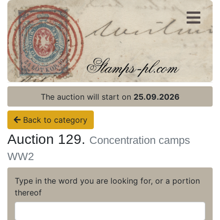
Register
Login
The auction will start on
25.09.2026
Back to category
Auction 129.
Concentration camps
WW2
Type in the word you are looking for, or a portion
thereof