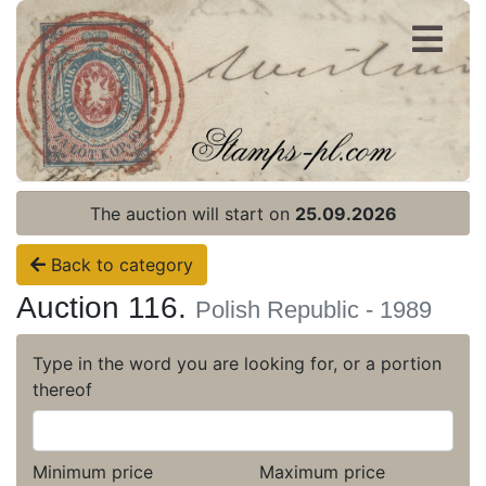
Register
Login
The auction will start on
25.09.2026
Back to category
Auction 116.
Polish Republic - 1989
Type in the word you are looking for, or a portion
thereof
Minimum price
Maximum price