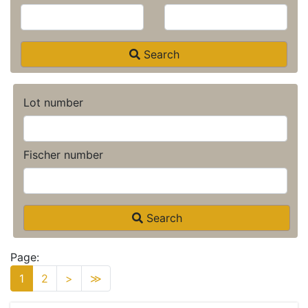
Search
Lot number
Fischer number
Search
Page:
1
2
>
≫