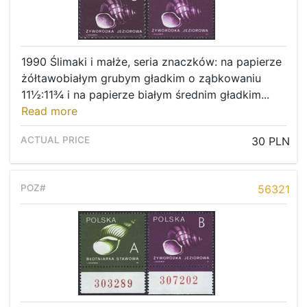
1990 Ślimaki i małże, seria znaczków: na papierze
żółtawobiałym grubym gładkim o ząbkowaniu
11½:11¾ i na papierze białym średnim gładkim...
Read more
30 PLN
56321