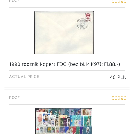
56295
1990 rocznik kopert FDC (bez bl.141(97); Fi.88.-).
40 PLN
56296