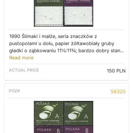
1990 Ślimaki i małże, seria znaczków z
pustopolami u dołu, papier żółtawobiały gruby
gładki o ząbkowaniu 11½:11¾; bardzo dobry stan...
Read more
150 PLN
56320