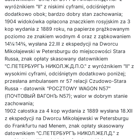
wyróżnikiem "II" z niskimi cyframi, odciśniętym
dodatkowo obok; bardzo dobry stan zachowania;
1904 widokówka opłacona znaczkiem rosyjskim za 3
kop wydania z 1889 roku, na papierze prążkowanym
poziomo ze znakiem wodnym 4 oraz z ząbkowaniem
14¼:14¾, wysłana 22.III z ekspedycji na Dworcu
Mikołajewski w Petersburgu do miejscowości Stara
Russa, znak opłaty skasowany datownikiem
"С.ПЕТЕРБУРГЪ НИКОЛ.Ж.Д.П.О." z wyróżnikiem "II" z
Home page
wysokimi cyframi, odciśniętym dodatkowo poniżej;
przesłana ambulansem nr 57 relacji Czudowo-Stara
Current auction
Russa - datownik "POCZTOWY WAGON N57"
(ПОЧТОВЫЙ ВАГОНЪ N57); walor w dobrym stanie
Recent result
zachowania;
Archive
1902 całostka za 4 kop wydania z 1889 wysłana 18.XII
z ekspedycji na Dworcu Mikołajewski w Petersburgu
Regulation
do Frankfurtu nad Menem, znak opłaty skasowany
Contact
datownikiem "С.ПЕТЕРБУРГЪ НИКОЛ.ЖЕЛ.Д." z