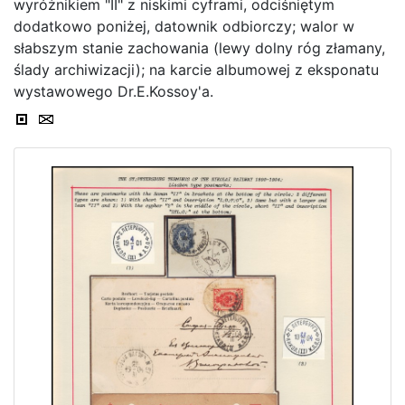
wyróżnikiem "II" z niskimi cyframi, odciśniętym
dodatkowo poniżej, datownik odbiorczy; walor w
słabszym stanie zachowania (lewy dolny róg złamany,
ślady archiwizacji); na karcie albumowej z eksponatu
wystawowego Dr.E.Kossoy'a.