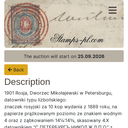
Register
Login
The auction will start on
25.09.2026
Back
Description
1901 Rosja, Dworzec Mikołajewski w Petersburgu,
datowniki typu lizbońskiego:
znaczek rosyjski za 10 kop wydania z 1889 roku, na
papierze prążkowanym poziomo ze znakiem wodnym
4 oraz z ząbkowaniem 14¼:14¾, skasowany 4.X
datownikiem "С.ПЕТЕРБУРГЪ НИКОЛ.Ж.Д.П.О." z