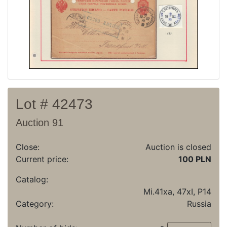
Lot # 42473
Auction 91
Close:
Auction is closed
Current price:
100 PLN
Catalog:
Mi.41xa, 47xI, P14
Category:
Russia