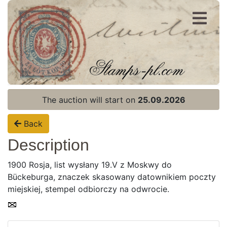
Register
Login
The auction will start on
25.09.2026
Back
Description
1900 Rosja, list wysłany 19.V z Moskwy do
Bückeburga, znaczek skasowany datownikiem poczty
miejskiej, stempel odbiorczy na odwrocie.
Home page