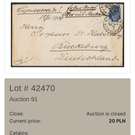
Current auction
Recent result
Archive
Regulation
Contact
Lot # 42470
Auction 91
Close:
Auction is closed
Current price:
20 PLN
Catalog: