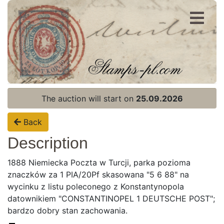
Register
Login
The auction will start on
25.09.2026
Back
Description
1888 Niemiecka Poczta w Turcji, parka pozioma
znaczków za 1 PIA/20Pf skasowana "5 6 88" na
wycinku z listu poleconego z Konstantynopola
datownikiem "CONSTANTINOPEL 1 DEUTSCHE POST";
bardzo dobry stan zachowania.