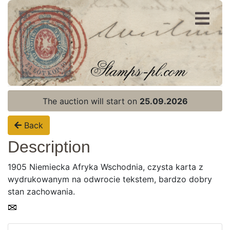
Register
Login
The auction will start on
25.09.2026
Back
Description
1905 Niemiecka Afryka Wschodnia, czysta karta z
wydrukowanym na odwrocie tekstem, bardzo dobry
stan zachowania.