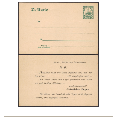
Home page
Current auction
Recent result
Archive
Regulation
Contact