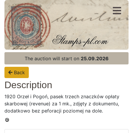
Register
Login
The auction will start on
25.09.2026
Back
Description
1920 Orzeł i Pogoń, pasek trzech znaczków opłaty
skarbowej (revenue) za 1 mk., zdjęty z dokumentu,
dodatkowo bez peforacji poziomej na dole.
Home page
Current auction