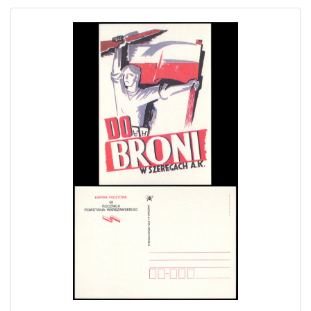
Home page
Current auction
Recent result
Archive
Regulation
Contact