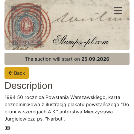
Register
Login
The auction will start on
25.09.2026
Back
Description
1994 50 rocznica Powstania Warszawskiego, karta
beznominałowa z ilustracją plakatu powstańczego "Do
broni w szeregach A.K." autorstwa Mieczysława
Jurgielewicza ps. "Narbut".