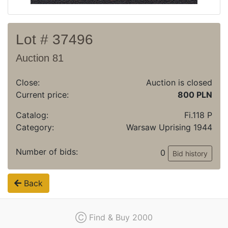
Lot # 37496
Auction 81
Close:
Auction is closed
Current price:
800 PLN
Catalog:
Fi.118 P
Category:
Warsaw Uprising 1944
Number of bids:
0
Bid history
Back
Ⓒ Find & Buy 2000