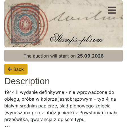
Register
Login
The auction will start on
25.09.2026
Back
Description
1944 II wydanie definitywne - nie wprowadzone do
obiegu, próba w kolorze jasnobrązowym - typ 4, na
białym średnim papierze, ślad pionowego zgięcia
(wynoszona przez obóz jeniecki z Powstania) i mała
prześwitka, gwarancja z opisem typu.