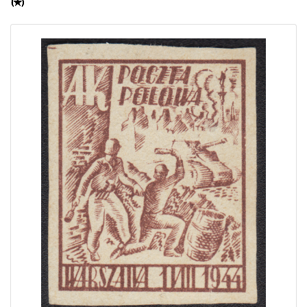
Home page
Current auction
Recent result
Archive
Regulation
Contact