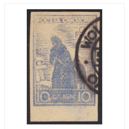
Home page
Current auction
Recent result
Archive
Regulation
Contact