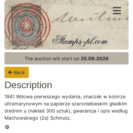
Register
Login
The auction will start on
25.09.2026
Back
Description
1941 Wdowa pierwszego wydania, znaczek w kolorze
ultramarynowym na papierze szaroniebieskim gładkim
średnim u (nakład 300 sztuk), gwarancja i opis według
Machowskiego (2s) Schmutz.