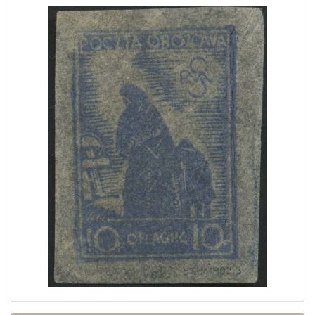
Home page
Current auction
Recent result
Archive
Regulation
Contact