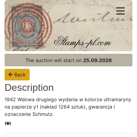
Register
Login
The auction will start on
25.09.2026
Back
Description
1942 Wdowa drugiego wydania w kolorze ultramaryny
na papierze y1 (nakład 1264 sztuk), gwarancja i
oznaczenie Schmutz.