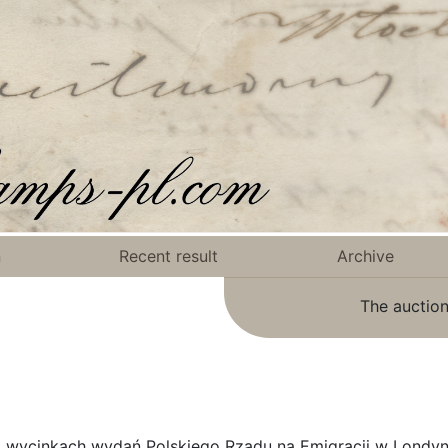
n
Recent result
Archive
The auction
ycinkach wydań Polskiego Rządu na Emigracji w Londynie,