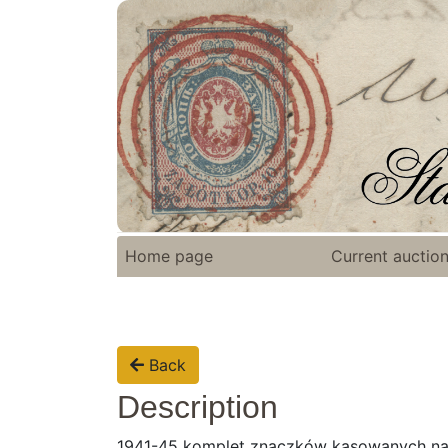
Home page
Current auctio
Back
Description
1941-45 komplet znaczków kasowanych na w