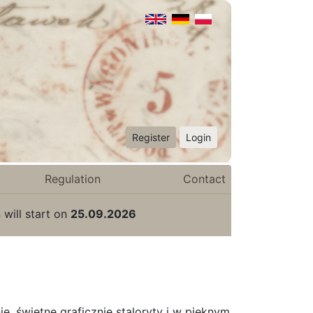
Register
Login
Regulation
Contact
 will start on
25.09.2026
 świetne graficznie staloryty i w pięknym