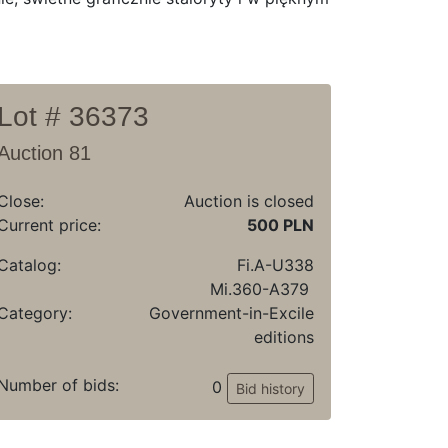
Lot # 36373
Auction 81
Close:
Auction is closed
Current price:
500 PLN
Catalog:
Fi.A-U338
Mi.360-A379
Category:
Government-in-Excile
editions
Number of bids:
0
Bid history