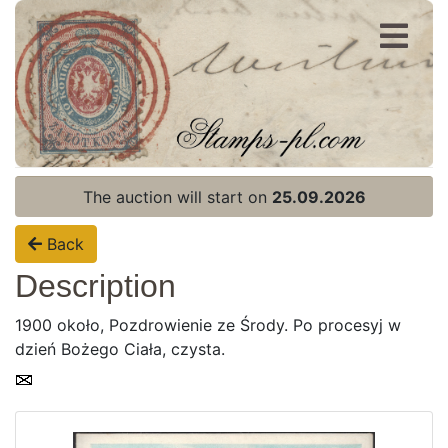
Register
Login
The auction will start on
25.09.2026
Back
Description
1900 około, Pozdrowienie ze Środy. Po procesyj w
dzień Bożego Ciała, czysta.