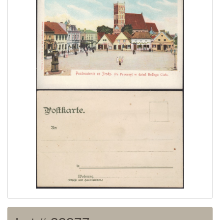
Home page
Current auction
Recent result
Archive
Regulation
Contact