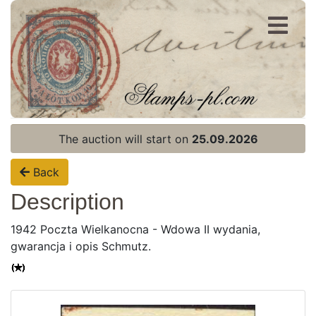
Register
Login
The auction will start on
25.09.2026
Back
Description
1942 Poczta Wielkanocna - Wdowa II wydania,
gwarancja i opis Schmutz.