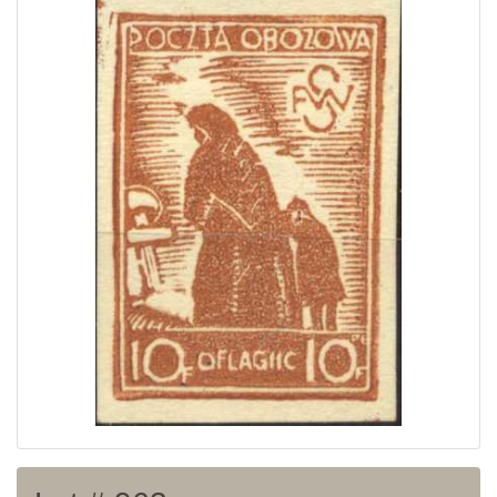
Home page
Current auction
Recent result
Archive
Regulation
Contact