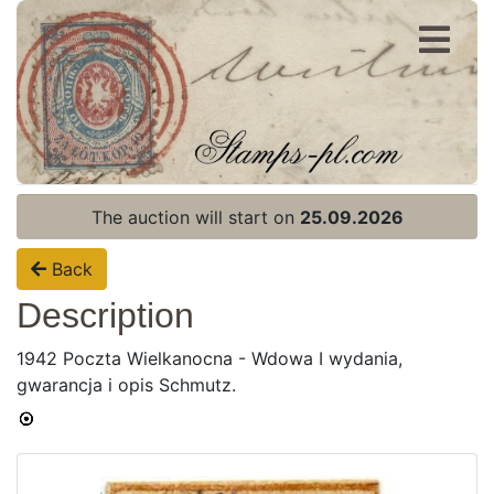
Register
Login
The auction will start on
25.09.2026
Back
Description
1942 Poczta Wielkanocna - Wdowa I wydania,
gwarancja i opis Schmutz.