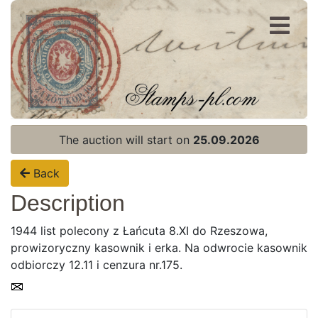
Register
Login
The auction will start on
25.09.2026
Back
Description
1944 list polecony z Łańcuta 8.XI do Rzeszowa,
prowizoryczny kasownik i erka. Na odwrocie kasownik
odbiorczy 12.11 i cenzura nr.175.