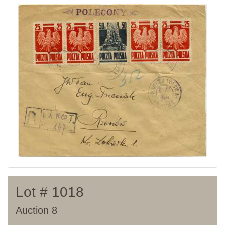
Home page
Current auction
Recent result
Archive
Regulation
Contact
Lot # 1018
Auction 8