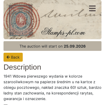
Register
Login
The auction will start on
25.09.2026
Back
Description
1941 Wdowa pierwszego wydania w kolorze
szarooliwkowym na papierze średnim u na kartce z
obiegu pocztowego, nakład znaczka 60! sztuk, bardzo
ładny stan zachowania, na korespondencji rarytas,
Home page
gwarancja i oznaczenie.