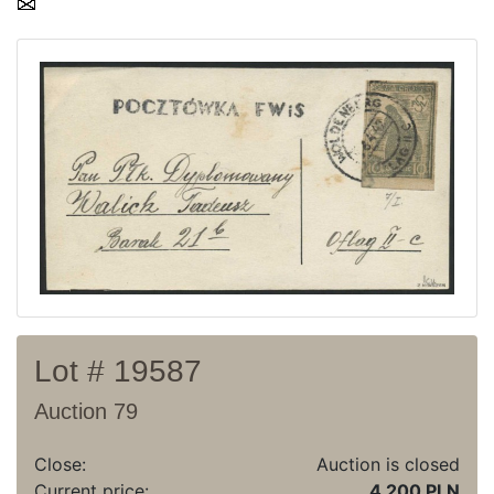
Current auction
Recent result
Archive
Regulation
Contact
Lot # 19587
Auction 79
Close:
Auction is closed
Current price:
4 200 PLN