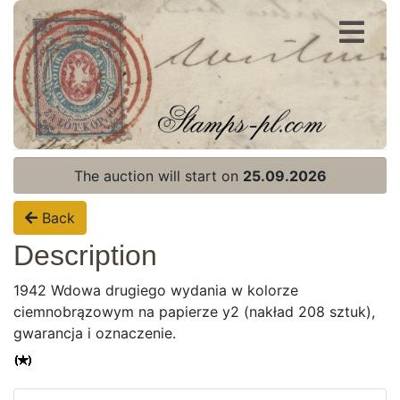
Register
Login
The auction will start on
25.09.2026
Back
Description
1942 Wdowa drugiego wydania w kolorze
ciemnobrązowym na papierze y2 (nakład 208 sztuk),
gwarancja i oznaczenie.