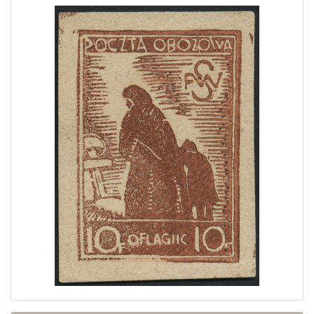
Home page
Current auction
Recent result
Archive
Regulation
Contact