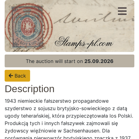
Register
Login
The auction will start on
25.09.2026
Back
Description
1943 niemieckie fałszerstwo propagandowe
szyderstwo z sojuszu brytyjsko-sowieckiego z datą
ugody teherańskiej, która przypieczętowała los Polski.
Produkcją tych i innych fałszywek zajmowali się
żydowscy więźniowie w Sachsenhausen. Dla
porównania pierwowzór brytyjskiego znaczka z 1937