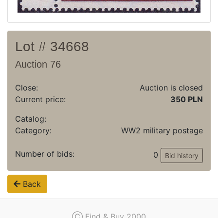
Lot # 34668
Auction 76
Close:
Auction is closed
Current price:
350 PLN
Catalog:
Category:
WW2 military postage
Number of bids:
0
Bid history
Back
Ⓒ Find & Buy 2000