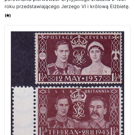
roku przedstawiającego Jerzego VI i królową Elżbietę.
Home page
Current auction
Recent result
Archive
Regulation
Contact