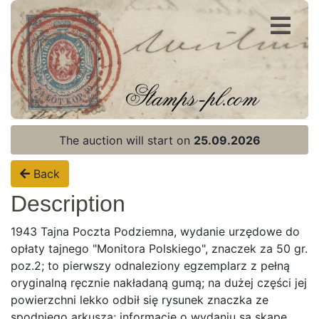
Register
Login
The auction will start on
25.09.2026
Back
Description
1943 Tajna Poczta Podziemna, wydanie urzędowe do
opłaty tajnego "Monitora Polskiego", znaczek za 50 gr.
poz.2; to pierwszy odnaleziony egzemplarz z pełną
oryginalną ręcznie nakładaną gumą; na dużej części jej
powierzchni lekko odbił się rysunek znaczka ze
spodniego arkusza; informacje o wydaniu są skąpe,