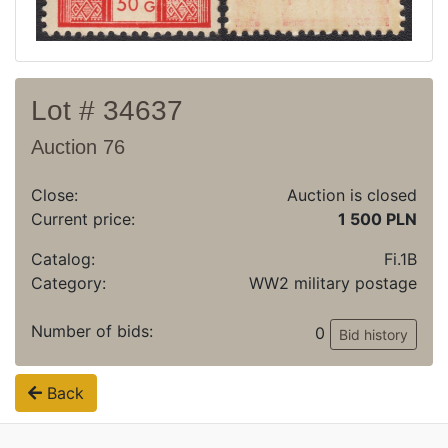
Lot # 34637
Auction 76
Close:
Auction is closed
Current price:
1 500 PLN
Catalog:
Fi.1B
Category:
WW2 military postage
Number of bids:
0
Bid history
Back