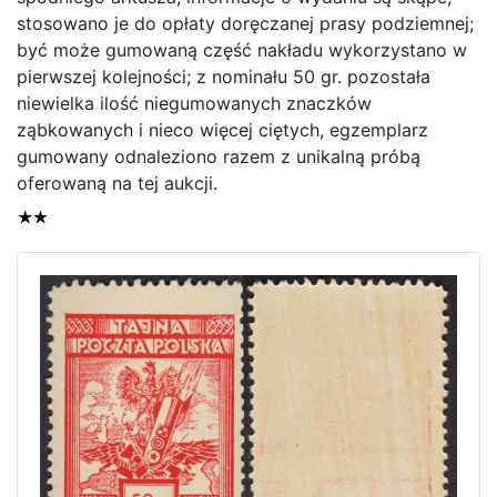
stosowano je do opłaty doręczanej prasy podziemnej;
być może gumowaną część nakładu wykorzystano w
Home page
pierwszej kolejności; z nominału 50 gr. pozostała
Current auction
niewielka ilość niegumowanych znaczków
ząbkowanych i nieco więcej ciętych, egzemplarz
Recent result
gumowany odnaleziono razem z unikalną próbą
Archive
oferowaną na tej aukcji.
Regulation
Contact