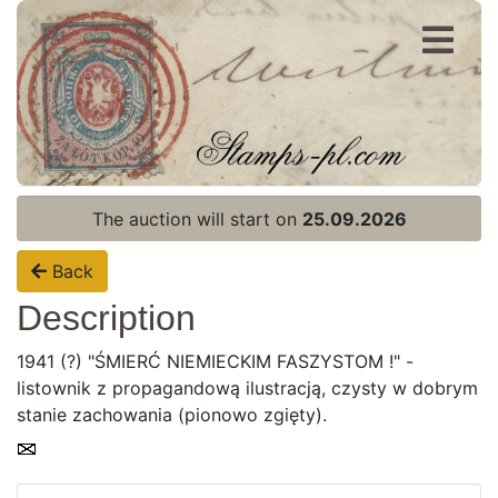
Register
Login
The auction will start on
25.09.2026
Back
Description
1941 (?) "ŚMIERĆ NIEMIECKIM FASZYSTOM !" -
listownik z propagandową ilustracją, czysty w dobrym
stanie zachowania (pionowo zgięty).