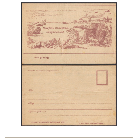
Home page
Current auction
Recent result
Archive
Regulation
Contact