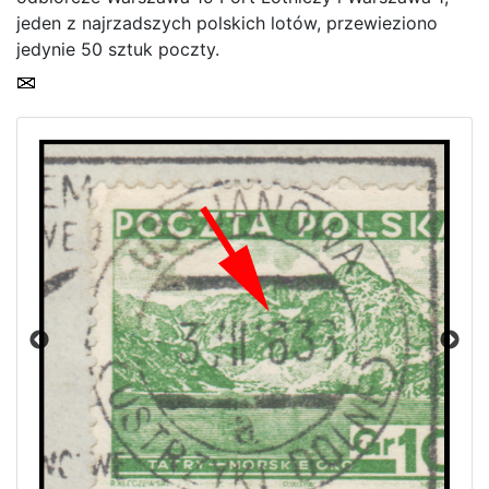
jeden z najrzadszych polskich lotów, przewieziono
jedynie 50 sztuk poczty.
Home page
Current auction
Recent result
Archive
Regulation
Contact