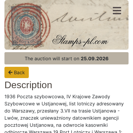
Register
Login
The auction will start on
25.09.2026
Back
Description
1936 Poczta szybowcowa, IV Krajowe Zawody
Szybowcowe w Ustjanowej, list lotniczy adresowany
do Warszawy, przesłany 3.VII na trasie Ustjanowa -
Lwów, znaczek unieważniony datownikiem agencji
pocztowej Ustjanowa, na odwrocie kasowniki
odbiorcze Warszawa 19 Port Lotniczy i Warszawa 1;