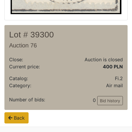
Lot # 39300
Auction 76
Close:
Auction is closed
Current price:
400 PLN
Catalog:
Fi.2
Category:
Air mail
Number of bids:
0
Bid history
Back