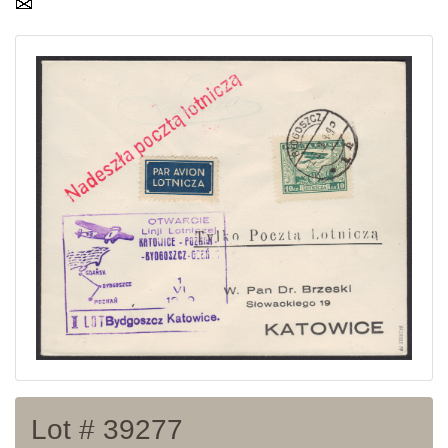
Home page
Current auction
Recent result
Archive
Regulation
Contact
Lot # 39277