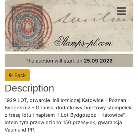
Register
Login
The auction will start on
25.09.2026
Back
Description
1929 LOT, otwarcie linii lotniczej Katowice - Poznań -
Bydgoszcz - Gdańsk, dodatkowy fioletowy stempelek
z trasą lotu i napisem "I Lot Bydgoszcz - Katowice",
lotem tym przewieziono 150 przesyłek, gwarancja
Vaumund PP.