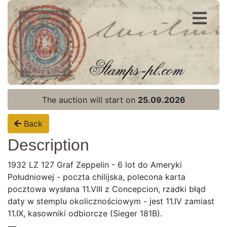
Register
Login
The auction will start on
25.09.2026
Back
Description
1932 LZ 127 Graf Zeppelin - 6 lot do Ameryki
Południowej - poczta chilijska, polecona karta
pocztowa wysłana 11.VIII z Concepcion, rzadki błąd
daty w stemplu okolicznościowym - jest 11.IV zamiast
11.IX, kasowniki odbiorcze (Sieger 181B).