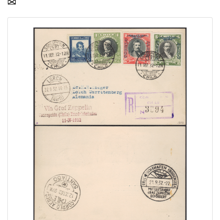
Home page
Current auction
Recent result
Archive
Regulation
Contact