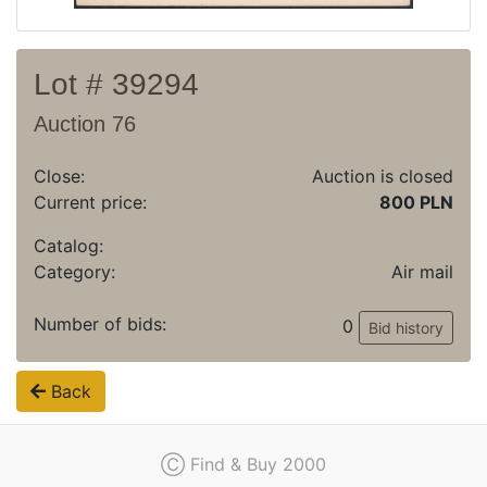
Lot # 39294
Auction 76
Close:
Auction is closed
Current price:
800 PLN
Catalog:
Category:
Air mail
Number of bids:
0
Bid history
Back
Ⓒ Find & Buy 2000