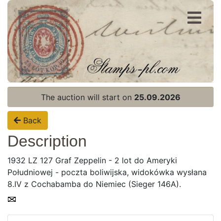
Register
Login
The auction will start on
25.09.2026
Back
Description
1932 LZ 127 Graf Zeppelin - 2 lot do Ameryki
Południowej - poczta boliwijska, widokówka wysłana
8.IV z Cochabamba do Niemiec (Sieger 146A).