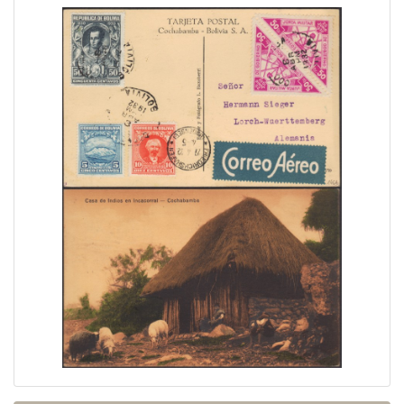
Home page
Current auction
Recent result
Archive
Regulation
Contact