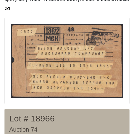
Current auction
Recent result
Archive
Regulation
Contact
Lot # 18966
Auction 74