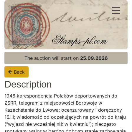
Register
Login
The auction will start on
25.09.2026
Back
Description
1946 korespondencja Polaków deportowanych do
ZSRR, telegram z miejscowości Borowoje w
Kazachstanie do Lwowa; ocenzurowany i doręczony
16.III; wiadomość od oczekujących na powrót do kraju
("wyjazd nie wcześniej niż w kwietniu"); nieczęsto
Home page
spotykany walor w bardzo dobrym stanie zachowania.