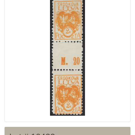
Home page
Current auction
Recent result
Archive
Regulation
Contact