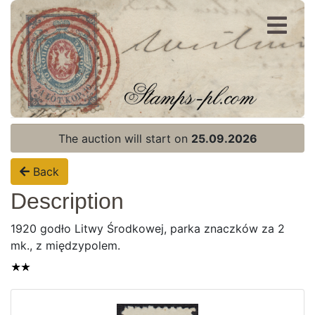
Register
Login
The auction will start on
25.09.2026
Back
Description
1920 godło Litwy Środkowej, parka znaczków za 2
mk., z międzypolem.