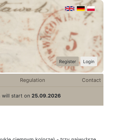
Register
Login
Regulation
Contact
 will start on
25.09.2026
wykle ciemnym kolorze) - trzy najwyższe