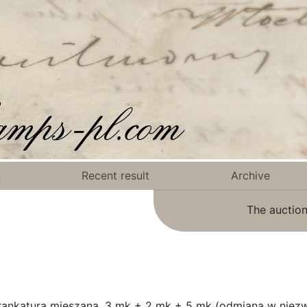
n
Recent result
Archive
The auction
, frankatura mieszana, 3 mk + 2 mk + 5 mk (odmiana w niez