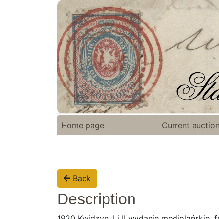
Home page
Current auctio
Back
Description
1920 Kwidzyn, I i II wydanie mediolańskie