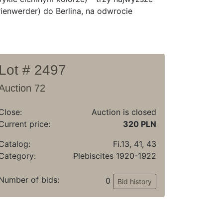
ienwerder) do Berlina, na odwrocie
Lot # 2497
Auction 72
Close:
Auction is closed
Current price:
320 PLN
Catalog:
Fi.13, 41, 43
Category:
Plebiscites 1920-1922
Number of bids:
0
Bid history