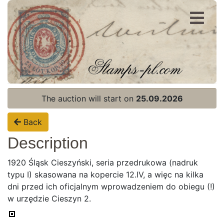
Register
Login
The auction will start on
25.09.2026
Back
Description
1920 Śląsk Cieszyński, seria przedrukowa (nadruk
typu I) skasowana na kopercie 12.IV, a więc na kilka
dni przed ich oficjalnym wprowadzeniem do obiegu (!)
w urzędzie Cieszyn 2.
Home page