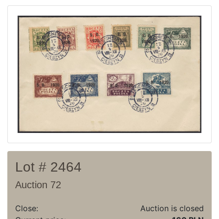
Current auction
Recent result
Archive
Regulation
Contact
Lot # 2464
Auction 72
Close:
Auction is closed