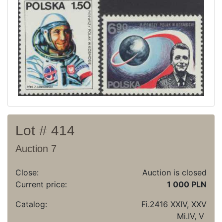
Current auction
Recent result
Archive
Regulation
Contact
Lot # 414
Auction 7
Close:
Auction is closed
Current price:
1 000 PLN
Catalog:
Fi.2416 XXIV, XXV
Mi.IV, V