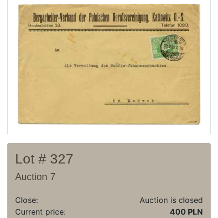
Current auction
Recent result
Archive
Regulation
Contact
Lot # 327
Auction 7
Close:
Auction is closed
Current price:
400 PLN