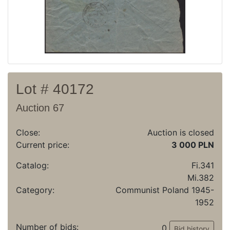
Lot # 40172
Auction 67
Close:
Auction is closed
Current price:
3 000 PLN
Catalog:
Fi.341
Mi.382
Category:
Communist Poland 1945-
1952
Number of bids:
0
Bid history