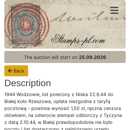
Register
Login
The auction will start on
25.09.2026
Back
Description
1944 Wodzowie, list polecony z Niska 22.9.44 do
Białej koło Rzeszowa, opłata niezgodna z taryfą
pocztową - powinna wynosić 1,50 zł, ręczna cenzura
ołówkiem, na odwrocie stempel odbiorczy z Tyczyna
z datą 2.10.44, w Białej prawdopodobnie nie było
poczty i list dostarczono z najbliższego urzędu