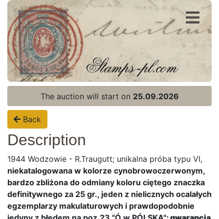
Register
Login
The auction will start on
25.09.2026
Back
Description
1944 Wodzowie - R.Traugutt; unikalna próba typu VI,
niekatalogowana w kolorze cynobrowoczerwonym,
bardzo zbliżona do odmiany koloru ciętego znaczka
definitywnego za 25 gr., jeden z nielicznych ocalałych
egzemplarzy makulaturowych i prawdopodobnie
jedyny z błędem na poz.23 "Ó w PÓLSKA";
gwarancja