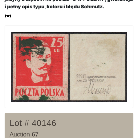
Home page
i pełny opis typu, koloru i błędu Schmutz.
Current auction
Recent result
Archive
Regulation
Contact
Lot # 40146
Auction 67