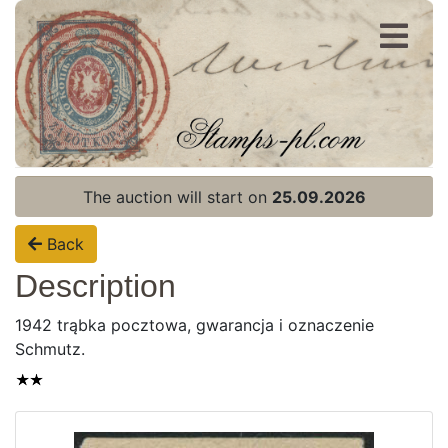
Register
Login
The auction will start on
25.09.2026
Back
Description
1942 trąbka pocztowa, gwarancja i oznaczenie
Schmutz.