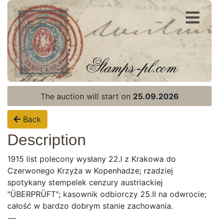
Register
Login
The auction will start on
25.09.2026
Back
Description
1915 list polecony wysłany 22.I z Krakowa do
Czerwonego Krzyża w Kopenhadze; rzadziej
spotykany stempelek cenzury austriackiej
"ÜBERPRÜFT"; kasownik odbiorczy 25.II na odwrocie;
całość w bardzo dobrym stanie zachowania.