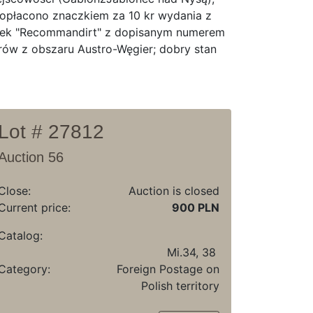
) opłacono znaczkiem za 10 kr wydania z
pelek "Recommandirt" z dopisanym numerem
rów z obszaru Austro-Węgier; dobry stan
Lot # 27812
Auction 56
Close:
Auction is closed
Current price:
900 PLN
Catalog:
Mi.34, 38
Category:
Foreign Postage on
Polish territory