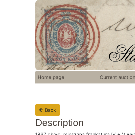
Home page
Current auctio
Back
Description
1867 około, mieszana frankatura IV + V wy