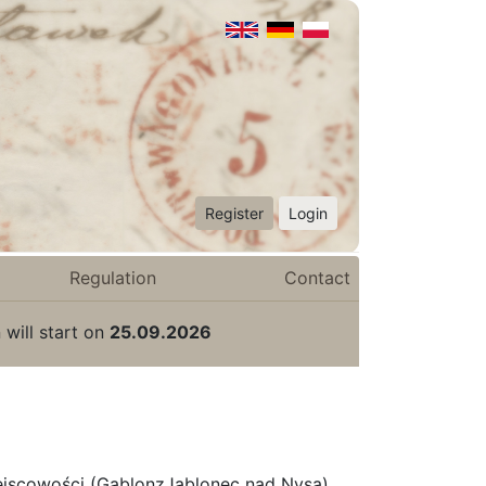
Register
Login
Regulation
Contact
 will start on
25.09.2026
iejscowości (GablonzJablonec nad Nysą),