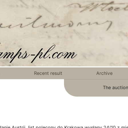
n
Recent result
Archive
The auction
danie Austrii, list polecony do Krakowa wysłany 24/10 z m