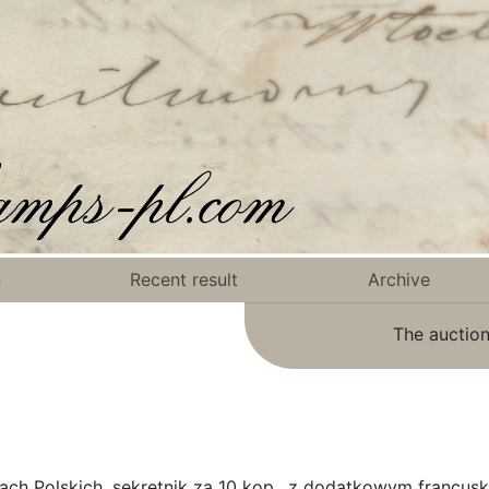
n
Recent result
Archive
The auction
ach Polskich, sekretnik za 10 kop., z dodatkowym francusk