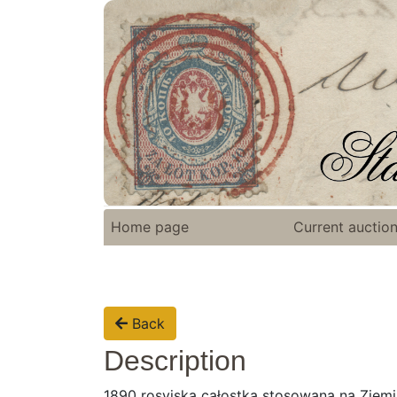
Home page
Current auctio
Back
Description
1890 rosyjska całostka stosowana na Ziemi