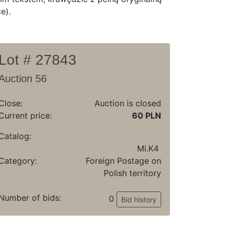
e).
Lot # 27843
Auction 56
Close:
Auction is closed
Current price:
60 PLN
Catalog:
Mi.K4
Category:
Foreign Postage on
Polish territory
Number of bids:
0
Bid history