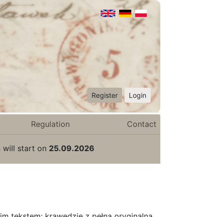
Register
Login
Regulation
Contact
 will start on
25.09.2026
im tekstem; krawędzie z pełną oryginalną