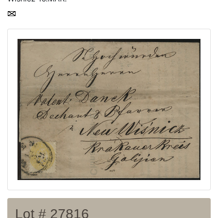
Home page
Current auction
Recent result
Archive
Regulation
Contact
Lot # 27816