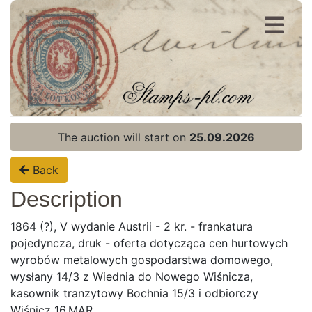
Register
Login
The auction will start on
25.09.2026
Back
Description
1864 (?), V wydanie Austrii - 2 kr. - frankatura
pojedyncza, druk - oferta dotycząca cen hurtowych
wyrobów metalowych gospodarstwa domowego,
wysłany 14/3 z Wiednia do Nowego Wiśnicza,
kasownik tranzytowy Bochnia 15/3 i odbiorczy
Wiśnicz 16.MAR.