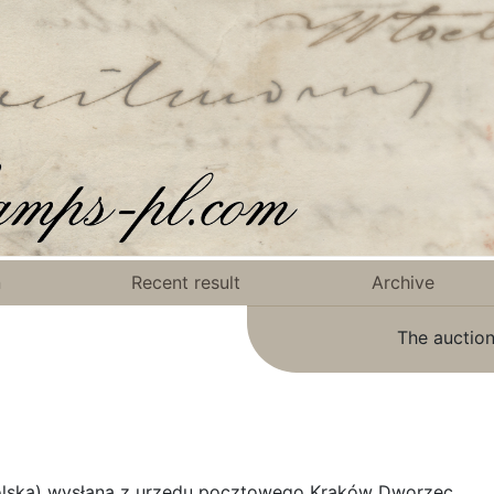
n
Recent result
Archive
The auction
polska) wysłana z urzędu pocztowego Kraków Dworzec.