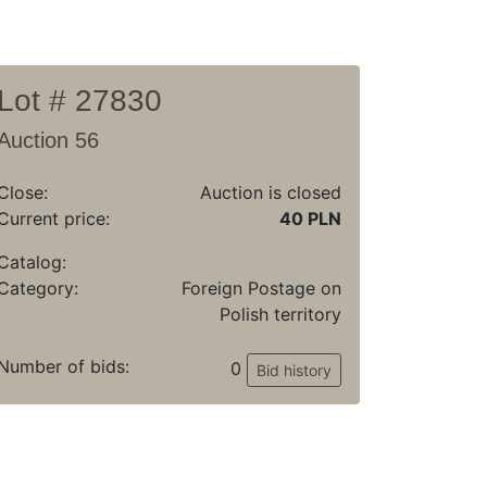
Lot # 27830
Auction 56
Close:
Auction is closed
Current price:
40 PLN
Catalog:
Category:
Foreign Postage on
Polish territory
Number of bids:
0
Bid history