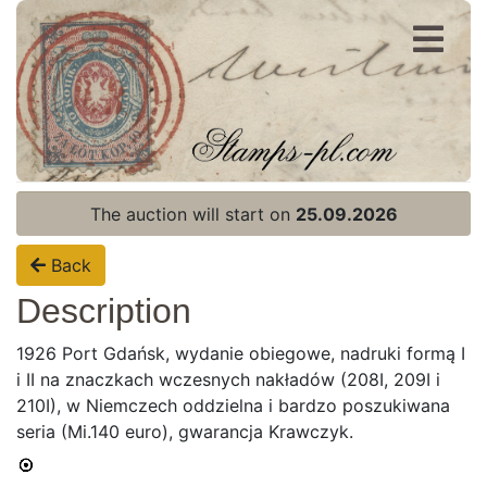
Register
Login
The auction will start on
25.09.2026
Back
Description
1926 Port Gdańsk, wydanie obiegowe, nadruki formą I
i II na znaczkach wczesnych nakładów (208I, 209I i
210I), w Niemczech oddzielna i bardzo poszukiwana
seria (Mi.140 euro), gwarancja Krawczyk.
Home page
Current auction