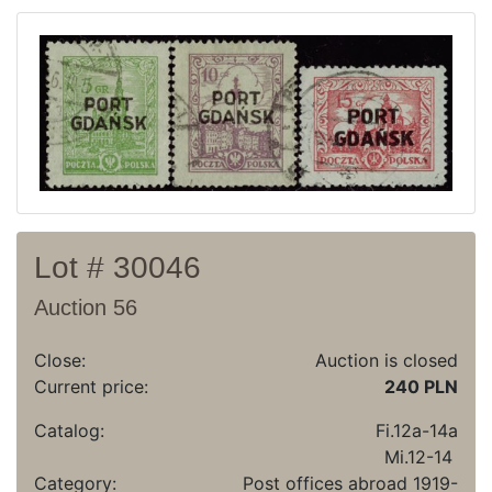
Recent result
Archive
Regulation
Contact
Lot # 30046
Auction 56
Close:
Auction is closed
Current price:
240 PLN
Catalog:
Fi.12a-14a
Mi.12-14
Category:
Post offices abroad 1919-