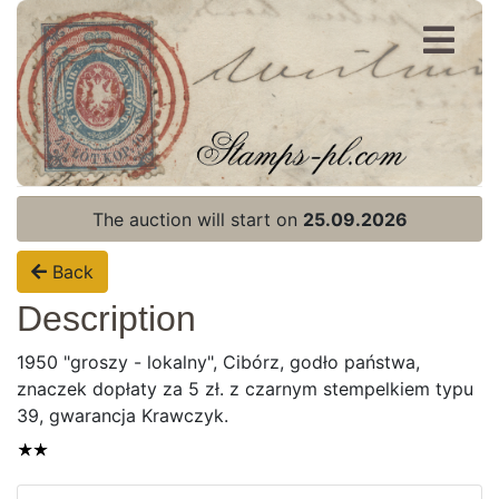
Register
Login
The auction will start on
25.09.2026
Back
Description
1950 "groszy - lokalny", Cibórz, godło państwa,
znaczek dopłaty za 5 zł. z czarnym stempelkiem typu
39, gwarancja Krawczyk.
Home page