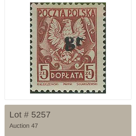
Current auction
Recent result
Archive
Regulation
Contact
Lot # 5257
Auction 47